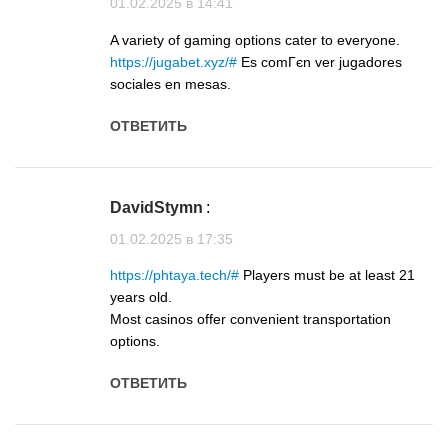
01.02.2025 в 14:41
A variety of gaming options cater to everyone.
https://jugabet.xyz/#
Es comГєn ver jugadores
sociales en mesas.
ОТВЕТИТЬ
DavidStymn
:
01.02.2025 в 17:35
https://phtaya.tech/#
Players must be at least 21
years old.
Most casinos offer convenient transportation
options.
ОТВЕТИТЬ