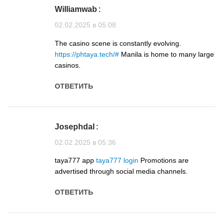
Williamwab
:
02.02.2025 в 05:08
The casino scene is constantly evolving.
https://phtaya.tech/#
Manila is home to many large
casinos.
ОТВЕТИТЬ
Josephdal
:
02.02.2025 в 05:36
taya777 app
taya777 login
Promotions are
advertised through social media channels.
ОТВЕТИТЬ