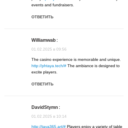
events and fundraisers.
ОТВЕТИТЬ
Williamwab
:
01.02.2025 в 09:56
The casino experience is memorable and unique.
http://phtaya.tech/#
The ambiance is designed to
excite players.
ОТВЕТИТЬ
DavidStymn
:
01.02.2025 в 10:14
http://taya365.art/#
Players enjoy a variety of table