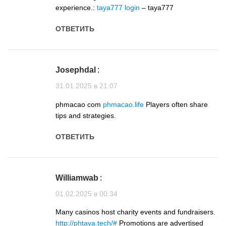
experience.:
taya777 login
– taya777
ОТВЕТИТЬ
Josephdal
:
31.01.2025 в 21:07
phmacao com
phmacao.life
Players often share
tips and strategies.
ОТВЕТИТЬ
Williamwab
:
01.02.2025 в 00:34
Many casinos host charity events and fundraisers.
http://phtaya.tech/#
Promotions are advertised