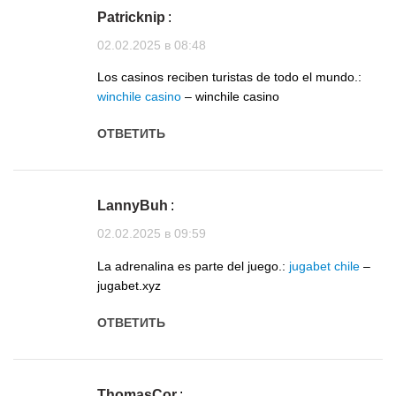
Patricknip
:
02.02.2025 в 08:48
Los casinos reciben turistas de todo el mundo.:
winchile casino
– winchile casino
ОТВЕТИТЬ
LannyBuh
:
02.02.2025 в 09:59
La adrenalina es parte del juego.:
jugabet chile
–
jugabet.xyz
ОТВЕТИТЬ
ThomasCor
: