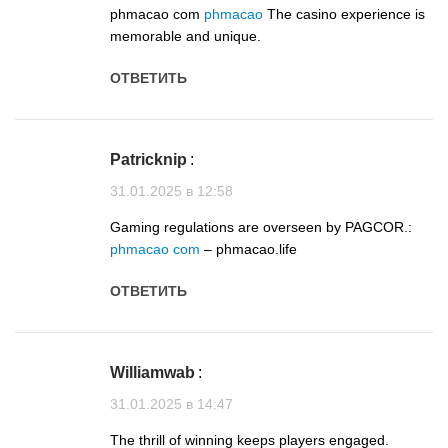
phmacao com
phmacao
The casino experience is
memorable and unique.
ОТВЕТИТЬ
Patricknip
:
31.01.2025 в 12:58
Gaming regulations are overseen by PAGCOR.:
phmacao com
– phmacao.life
ОТВЕТИТЬ
Williamwab
:
31.01.2025 в 14:47
The thrill of winning keeps players engaged.