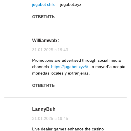
jugabet chile
– jugabet.xyz
ОТВЕТИТЬ
Williamwab
:
31.01.2025 в 19:43
Promotions are advertised through social media
channels.
https://jugabet.xyz/#
La mayorГ­a acepta
monedas locales y extranjeras.
ОТВЕТИТЬ
LannyBuh
:
31.01.2025 в 19:45
Live dealer games enhance the casino