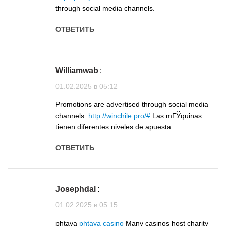
through social media channels.
ОТВЕТИТЬ
Williamwab
:
01.02.2025 в 05:12
Promotions are advertised through social media
channels.
http://winchile.pro/#
Las mГЎquinas
tienen diferentes niveles de apuesta.
ОТВЕТИТЬ
Josephdal
:
01.02.2025 в 05:15
phtaya
phtaya casino
Many casinos host charity