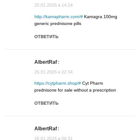
25.01.2025 в 14:24
http://kamapharm.com/#
Kamagra 100mg
generic prednisone pills
ОТВЕТИТЬ
AlbertRaf
:
25.01.2025 в 22:34
https://cytpharm.shop/#
Cyt Pharm
prednisone for sale without a prescription
ОТВЕТИТЬ
AlbertRaf
:
26.01.2025 в 06:31