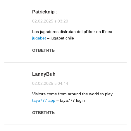
Patricknip
:
02.02.2025 в 03:20
Los jugadores disfrutan del pГіker en lГ­nea.:
jugabet
– jugabet chile
ОТВЕТИТЬ
LannyBuh
:
02.02.2025 в 04:44
Visitors come from around the world to play.:
taya777 app
– taya777 login
ОТВЕТИТЬ