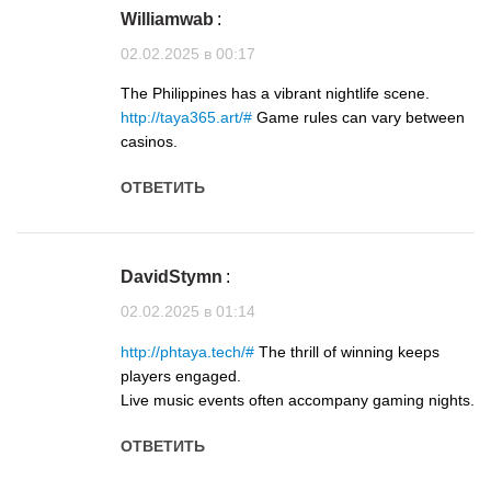
Williamwab
:
02.02.2025 в 00:17
The Philippines has a vibrant nightlife scene.
http://taya365.art/#
Game rules can vary between
casinos.
ОТВЕТИТЬ
DavidStymn
:
02.02.2025 в 01:14
http://phtaya.tech/#
The thrill of winning keeps
players engaged.
Live music events often accompany gaming nights.
ОТВЕТИТЬ