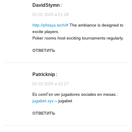
DavidStymn
:
01.02.2025 в 21:28
http://phtaya.tech/#
The ambiance is designed to
excite players.
Poker rooms host exciting tournaments regularly.
ОТВЕТИТЬ
Patricknip
:
01.02.2025 в 22:27
Es comГєn ver jugadores sociales en mesas.:
jugabet.xyz
– jugabet
ОТВЕТИТЬ