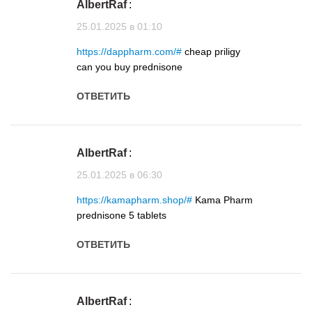
AlbertRaf
:
25.01.2025 в 01:10
https://dappharm.com/#
cheap priligy
can you buy prednisone
ОТВЕТИТЬ
AlbertRaf
:
25.01.2025 в 06:30
https://kamapharm.shop/#
Kama Pharm
prednisone 5 tablets
ОТВЕТИТЬ
AlbertRaf
: