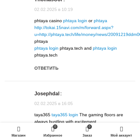
02.02.2025 в 10:19
phtaya casino
phtaya login
or
phtaya
http://tokai.15navi.com/m/forward.aspx?
u=http://phtaya.tech/life/money/news/20091219ddm
phtaya
phtaya login
phtaya.tech and
phtaya login
phtaya.tech
ОТВЕТИТЬ
Josephdal
:
02.02.2025 в 16:05
taya365
taya365 login
The gaming floors are
always bustling with excitement.
0
0
ОТВЕТИТЬ
Магазин
Избранное
Заказ
Мой аккаунт