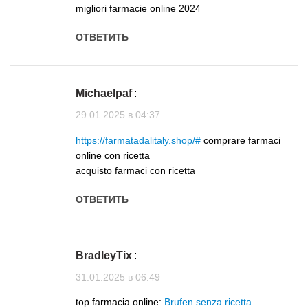
migliori farmacie online 2024
ОТВЕТИТЬ
Michaelpaf
:
29.01.2025 в 04:37
https://farmatadalitaly.shop/#
comprare farmaci
online con ricetta
acquisto farmaci con ricetta
ОТВЕТИТЬ
BradleyTix
:
31.01.2025 в 06:49
top farmacia online:
Brufen senza ricetta
–