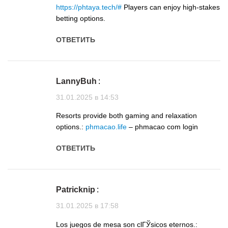
https://phtaya.tech/#
Players can enjoy high-stakes
betting options.
ОТВЕТИТЬ
LannyBuh
:
31.01.2025 в 14:53
Resorts provide both gaming and relaxation
options.:
phmacao.life
– phmacao com login
ОТВЕТИТЬ
Patricknip
:
31.01.2025 в 17:58
Los juegos de mesa son clГЎsicos eternos.: