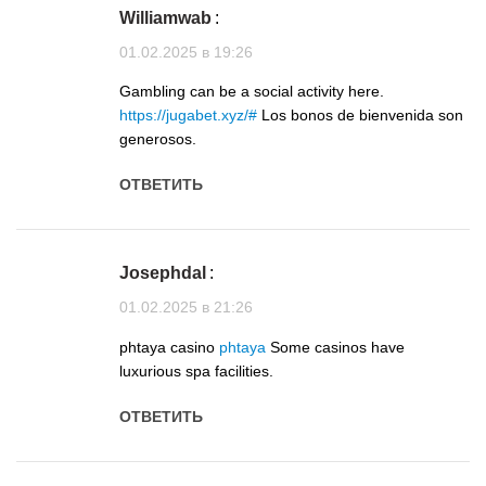
Williamwab
:
01.02.2025 в 19:26
Gambling can be a social activity here.
https://jugabet.xyz/#
Los bonos de bienvenida son
generosos.
ОТВЕТИТЬ
Josephdal
:
01.02.2025 в 21:26
phtaya casino
phtaya
Some casinos have
luxurious spa facilities.
ОТВЕТИТЬ