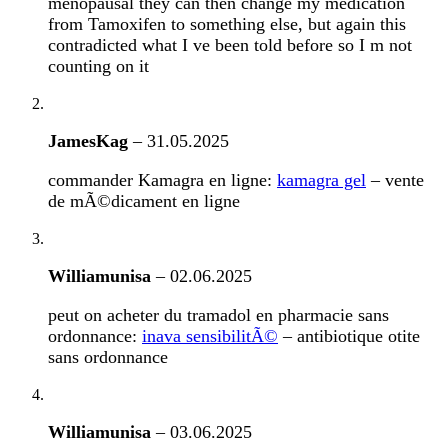
menopausal they can then change my medication
from Tamoxifen to something else, but again this
contradicted what I ve been told before so I m not
counting on it
JamesKag
–
31.05.2025
commander Kamagra en ligne:
kamagra gel
– vente
de mÃ©dicament en ligne
Williamunisa
–
02.06.2025
peut on acheter du tramadol en pharmacie sans
ordonnance:
inava sensibilitÃ©
– antibiotique otite
sans ordonnance
Williamunisa
–
03.06.2025