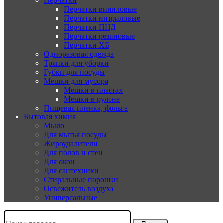
Перчатки
Перчатки виниловые
Перчатки нитриловые
Перчатки ПНД
Перчатки резиновые
Перчатки ХБ
Одноразовая одежда
Тряпки для уборки
Губки для посуды
Мешки для мусора
Мешки в пластах
Мешки в рулоне
Пищевая пленка, фольга
Бытовая химия
Мыло
Для мытья посуды
Жироудалители
Для полов и стен
Для окон
Для сантехники
Стиральные порошки
Освежитель воздуха
Универсальные