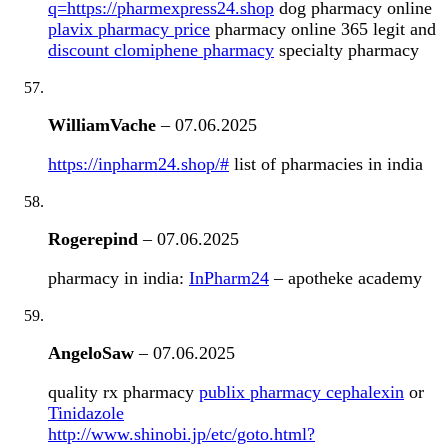
q=https://pharmexpress24.shop
dog pharmacy online
plavix pharmacy price
pharmacy online 365 legit and
discount clomiphene pharmacy
specialty pharmacy
WilliamVache
–
07.06.2025
https://inpharm24.shop/#
list of pharmacies in india
Rogerepind
–
07.06.2025
pharmacy in india:
InPharm24
– apotheke academy
AngeloSaw
–
07.06.2025
quality rx pharmacy
publix pharmacy cephalexin
or
Tinidazole
http://www.shinobi.jp/etc/goto.html?