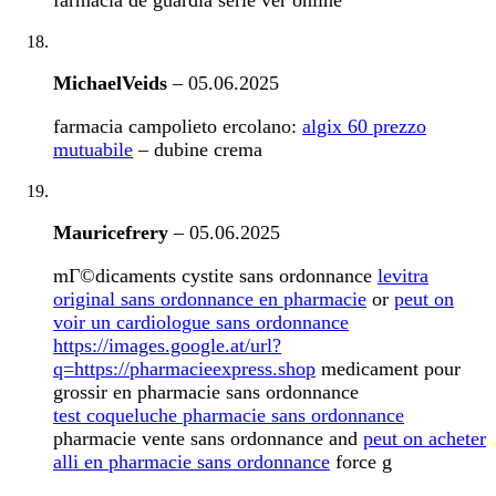
farmacia de guardia serie ver online
MichaelVeids
–
05.06.2025
farmacia campolieto ercolano:
algix 60 prezzo
mutuabile
– dubine crema
Mauricefrery
–
05.06.2025
mГ©dicaments cystite sans ordonnance
levitra
original sans ordonnance en pharmacie
or
peut on
voir un cardiologue sans ordonnance
https://images.google.at/url?
q=https://pharmacieexpress.shop
medicament pour
grossir en pharmacie sans ordonnance
test coqueluche pharmacie sans ordonnance
pharmacie vente sans ordonnance and
peut on acheter
alli en pharmacie sans ordonnance
force g