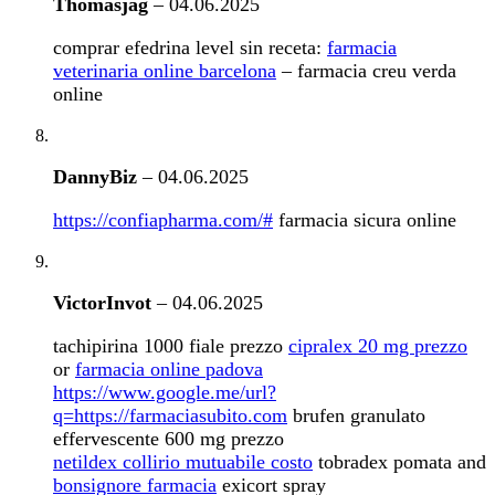
Thomasjag
–
04.06.2025
comprar efedrina level sin receta:
farmacia
veterinaria online barcelona
– farmacia creu verda
online
DannyBiz
–
04.06.2025
https://confiapharma.com/#
farmacia sicura online
VictorInvot
–
04.06.2025
tachipirina 1000 fiale prezzo
cipralex 20 mg prezzo
or
farmacia online padova
https://www.google.me/url?
q=https://farmaciasubito.com
brufen granulato
effervescente 600 mg prezzo
netildex collirio mutuabile costo
tobradex pomata and
bonsignore farmacia
exicort spray