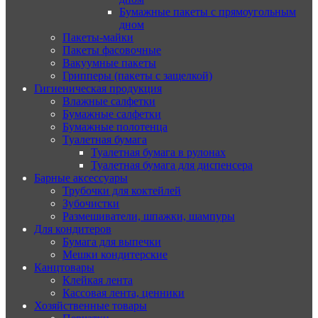
Бумажные пакеты с прямоугольным
дном
Пакеты-майки
Пакеты фасовочные
Вакуумные пакеты
Грипперы (пакеты с защелкой)
Гигиеническая продукция
Влажные салфетки
Бумажные салфетки
Бумажные полотенца
Туалетная бумага
Туалетная бумага в рулонах
Туалетная бумага для диспенсера
Барные аксессуары
Трубочки для коктейлей
Зубочистки
Размешиватели, шпажки, шампуры
Для кондитеров
Бумага для выпечки
Мешки кондитерские
Канцтовары
Клейкая лента
Кассовая лента, ценники
Хозяйственные товары