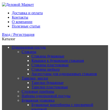
Доставка и оплата
Контакты
О компании
Полезные статьи
Вход / Регистрация
Каталог
Одноразовая посуда
Стаканы
Стаканы бумажные
Крышки к бумажным стаканам
Стаканы пластиковые
Стаканы шейкер
Аксессуары для одноразовых стаканов
Тарелки, миски
Тарелки бумажные
Тарелки пластиковые
Столовые приборы
Наборы одноразовой посуды
Бумажная упаковка
Бумажные контейнеры с прозрачной
крышкой