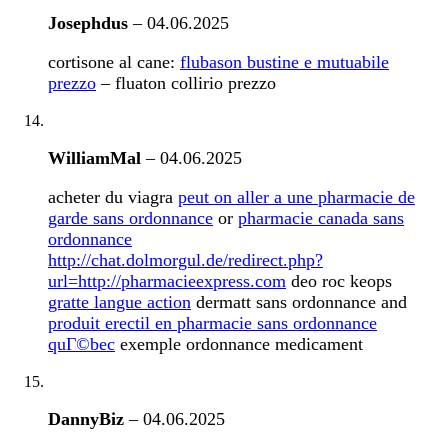
Josephdus
–
04.06.2025
cortisone al cane:
flubason bustine e mutuabile
prezzo
– fluaton collirio prezzo
WilliamMal
–
04.06.2025
acheter du viagra
peut on aller a une pharmacie de
garde sans ordonnance
or
pharmacie canada sans
ordonnance
http://chat.dolmorgul.de/redirect.php?
url=http://pharmacieexpress.com
deo roc keops
gratte langue action
dermatt sans ordonnance and
produit erectil en pharmacie sans ordonnance
quГ©bec
exemple ordonnance medicament
DannyBiz
–
04.06.2025