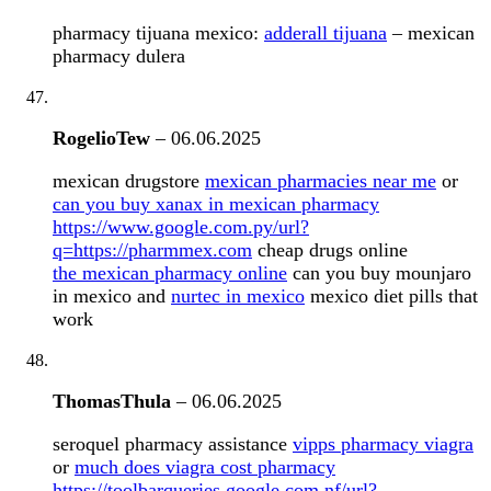
pharmacy tijuana mexico:
adderall tijuana
– mexican
pharmacy dulera
RogelioTew
–
06.06.2025
mexican drugstore
mexican pharmacies near me
or
can you buy xanax in mexican pharmacy
https://www.google.com.py/url?
q=https://pharmmex.com
cheap drugs online
the mexican pharmacy online
can you buy mounjaro
in mexico and
nurtec in mexico
mexico diet pills that
work
ThomasThula
–
06.06.2025
seroquel pharmacy assistance
vipps pharmacy viagra
or
much does viagra cost pharmacy
https://toolbarqueries.google.com.nf/url?