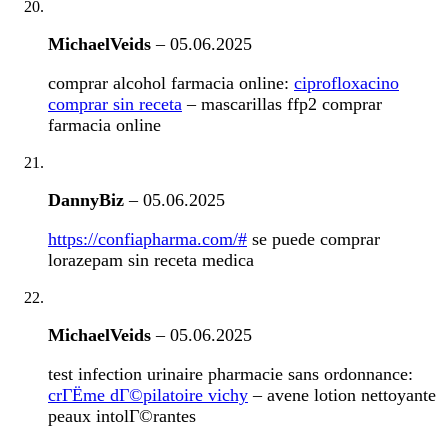
MichaelVeids
–
05.06.2025
comprar alcohol farmacia online:
ciprofloxacino
comprar sin receta
– mascarillas ffp2 comprar
farmacia online
DannyBiz
–
05.06.2025
https://confiapharma.com/#
se puede comprar
lorazepam sin receta medica
MichaelVeids
–
05.06.2025
test infection urinaire pharmacie sans ordonnance:
crГЁme dГ©pilatoire vichy
– avene lotion nettoyante
peaux intolГ©rantes