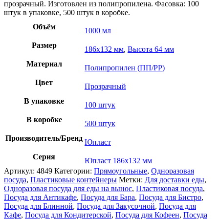
прозрачный. Изготовлен из полипропилена. Фасовка: 100
штук в упаковке, 500 штук в коробке.
Объём
1000 мл
Размер
186х132 мм
,
Высота 64 мм
Материал
Полипропилен (ПП/PP)
Цвет
Прозрачный
В упаковке
100 штук
В коробке
500 штук
Производитель/Бренд
Юпласт
Серия
Юпласт 186х132 мм
Артикул:
4849
Категории:
Прямоугольные
,
Одноразовая
посуда
,
Пластиковые контейнеры
Метки:
Для доставки еды
,
Одноразовая посуда для еды на вынос
,
Пластиковая посуда
,
Посуда для Антикафе
,
Посуда для Бара
,
Посуда для Бистро
,
Посуда для Блинной
,
Посуда для Закусочной
,
Посуда для
Кафе
,
Посуда для Кондитерской
,
Посуда для Кофеен
,
Посуда