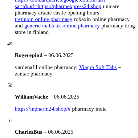
sa=t&url=https://pharmexpress24.shop
unicare
pharmacy artane castle opening hours
tretinoin online pharmacy
robaxin online pharmacy
and
generic cialis uk online pharmacy
pharmacy drug
store in finland
Rogerepind
–
06.06.2025
vardenafil online pharmacy:
Viagra Soft Tabs
–
zantac pharmacy
WilliamVache
–
06.06.2025
https://inpharm24.shop/#
pharmacy india
CharlesBus
–
06.06.2025