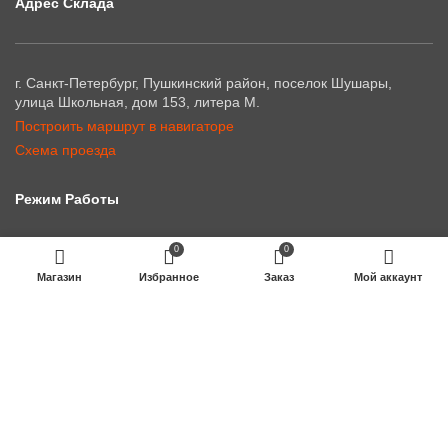
Адрес Склада
г. Санкт-Петербург, Пушкинский район, поселок Шушары,
улица Школьная, дом 153, литера М.
Построить маршрут в навигаторе
Схема проезда
Режим Работы
0
0
Понедельник - Пятница:
Магазин
Избранное
Заказ
Мой аккаунт
с 9:00 до 18:00
Суббота - Воскресенье:
Выходной
Указанная на сайте информация, включая цены на товары, не является публичной