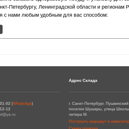
анкт-Петербургу, Ленинградской области и регионам
ся с нами любым удобным для вас способом:
Адрес Склада
01-02
(
WhatsApp
)
г. Санкт-Петербург, Пушкинский
12-12
поселок Шушары, улица Школьн
et@ya.ru
литера М.
Построить маршрут в навигато
Схема проезда