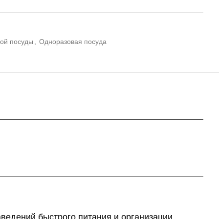
ой посуды
,
Одноразовая посуда
аведений быстрого питания и организации