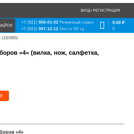
ВХОД / РЕГИСТРАЦИЯ
+7 (921)
956-01-02
Розничный отдел
0.00
₽
0
+7 (921)
997-12-12
Опт от 50 т.р.
 (10/300)
оров «4» (вилка, нож, салфетка,
НУ
боров «4»