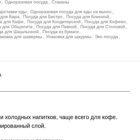
е
,
Одноразовая посуда
,
Стаканы
доставки еды
,
Одноразовая посуда для еды на вынос
,
 для Бара
,
Посуда для Бистро
,
Посуда для Блинной
,
а для Кафе
,
Посуда для Кондитерской
,
Посуда для Кофеен
,
а для Общепита
,
Посуда для Пивной
,
Посуда для Столовой
,
да для Шашлычной
,
Посуда из бумаги
,
аковка для шавермы
,
Упаковка для шаурмы
,
Эко посуда
,
А
и холодных напитков, чаще всего для кофе.
нированный слой.