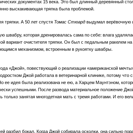
ических документах 15 века. Это был длинный деревянный стол
оянно выскакивающая тряпка была проблемой.
я тряпки. А 50 лет спустя
Томас Стюард
выдумал верёвочную ш
тую швабру, которая дренировалась сама по себе: влага удаля
ой вариант очистителя тряпки. Он был с педальным ракелем на
ющимся механизмом, встроенным в рукоятку швабры.
ода «Джой», повествующий о реализации «американской мечты»
одростком Джой работала в ветеринарной клинике, потому что 
Но ее идея была реализована не ею, а Харцем Маунтэном, кото
чески успешными. После развода материальное положение Джой
 только занятая многодетная мать с тремя работами. И его вел
тей разбил бокал. Когда Джой собирала осколки, она сильно пор