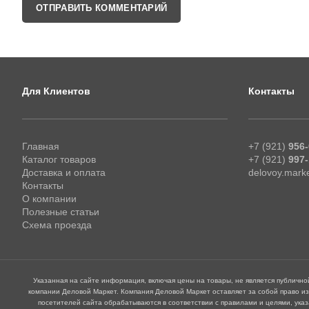
Для Клиентов
Контакты
Главная
+7 (921)
956-
Каталог товаров
+7 (921)
997-
Доставка и оплата
delovoy.mark
Контакты
О компании
Полезные статьи
Схема проезда
Указанная на сайте информация, включая цены на товары, не является публичн
компании Деловой Маркет. Компания Деловой Маркет оставляет за собой право и
посетителей сайта обрабатываются в соответствии с правилами и целями, ука