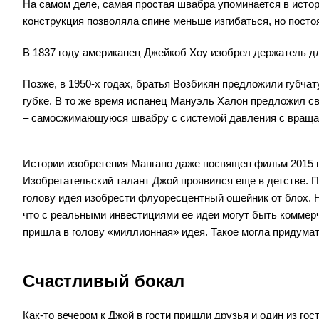
На самом деле, самая простая швабра упоминается в истор
конструкция позволяла спине меньше изгибаться, но пост
В 1837 году американец Джейкоб Хоу изобрел держатель дл
Позже, в 1950-х годах, братья Возбикян предложили губча
губке. В то же время испанец Мануэль Халон предложил св
– самосжимающуюся швабру с системой давления с враща
Истории изобретения Мангано даже посвящен фильм 2015 г
Изобретательский талант Джой проявился еще в детстве. П
голову идея изобрести флуоресцентный ошейник от блох. 
что с реальными инвестициями ее идеи могут быть коммер
пришла в голову «миллионная» идея. Такое могла придумать
Счастливый бокал
Как-то вечером к Джой в гости пришли друзья и один из гос