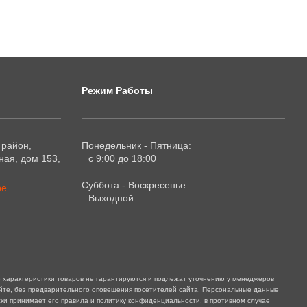
Режим Работы
 район,
Понедельник - Пятница:
ая, дом 153,
с 9:00 до 18:00
Суббота - Воскресенье:
ре
Выходной
е характеристики товаров не гарантируются и подлежат уточнению у менеджеров
айте, без предварительного оповещения посетителей сайта. Персональные данные
ки принимает его правила и политику конфиденциальности, в противном случае