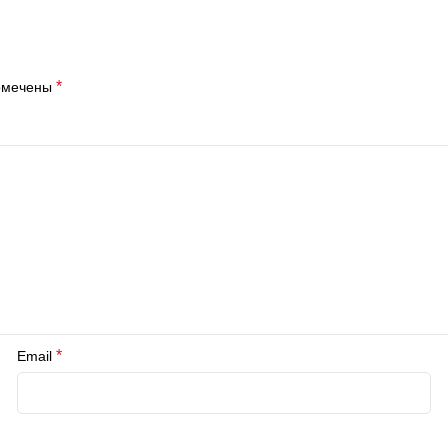
*
помечены
*
Email