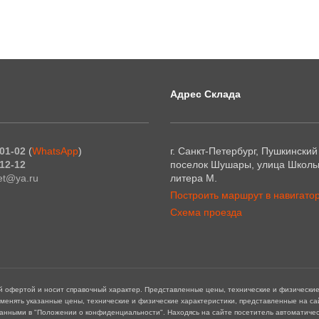
Адрес Склада
01-02
(
WhatsApp
)
г. Санкт-Петербург, Пушкинский
12-12
поселок Шушары, улица Школьн
et@ya.ru
литера М.
Построить маршрут в навигато
Схема проезда
ой офертой и носит справочный характер. Представленные цены, технические и физически
зменять указанные цены, технические и физические характеристики, представленные на с
занными в "Положении о конфиденциальности". Находясь на сайте посетитель автоматичес