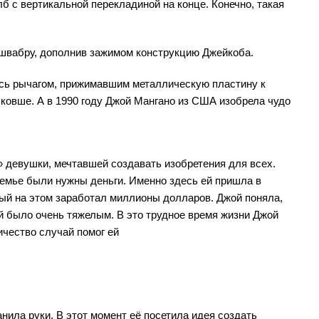
б с вертикальной перекладиной на конце. Конечно, такая
вабру, дополнив зажимом конструкцию Джейкоба.
лась рычагом, прижимавшим металлическую пластину к
 ковше. А в 1990 году Джой Мангано из США изобрела чудо
 девушки, мечтавшей создавать изобретения для всех.
семье были нужны деньги. Именно здесь ей пришла в
рый на этом заработал миллионы долларов. Джой поняла,
 было очень тяжелым. В это трудное время жизни Джой
ичество случай помог ей
анила руки. В этот момент её посетила идея создать