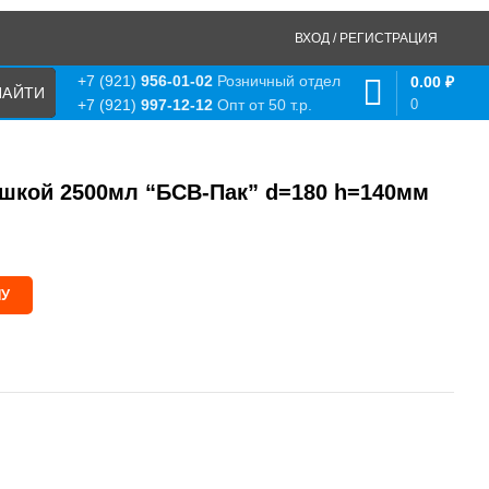
ВХОД / РЕГИСТРАЦИЯ
+7 (921)
956-01-02
Розничный отдел
0.00
₽
0
+7 (921)
997-12-12
Опт от 50 т.р.
ышкой 2500мл “БСВ-Пак” d=180 h=140мм
НУ