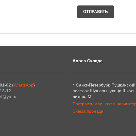
Адрес Склада
01-02
(
WhatsApp
)
г. Санкт-Петербург, Пушкинский
12-12
поселок Шушары, улица Школьн
et@ya.ru
литера М.
Построить маршрут в навигато
Схема проезда