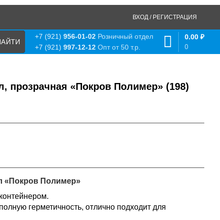
ВХОД / РЕГИСТРАЦИЯ
+7 (921)
956-01-02
Розничный отдел
0.00
₽
0
+7 (921)
997-12-12
Опт от 50 т.р.
л, прозрачная «Покров Полимер» (198)
мл «Покров Полимер»
 контейнером.
полную герметичность, отлично подходит для