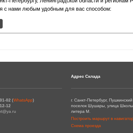
анкт-Петербургу, Ленинградской области и регионам
ся с нами любым удобным для вас способом:
Адрес Склада
01-02
(
WhatsApp
)
г. Санкт-Петербург, Пушкинский
12-12
поселок Шушары, улица Школьн
et@ya.ru
литера М.
Построить маршрут в навигато
Схема проезда