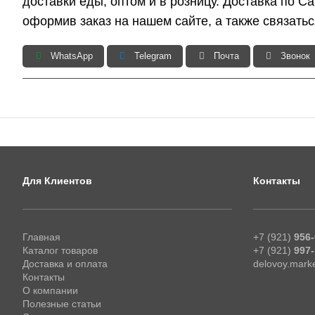
доставки еды, оптом и в розницу. Доставка по С
оформив заказ на нашем сайте, а также связать
WhatsApp
Telegram
Почта
Звонок
Для Клиентов
Контакты
Главная
+7 (921)
956-
Каталог товаров
+7 (921)
997-
Доставка и оплата
delovoy.mark
Контакты
О компании
Полезные статьи