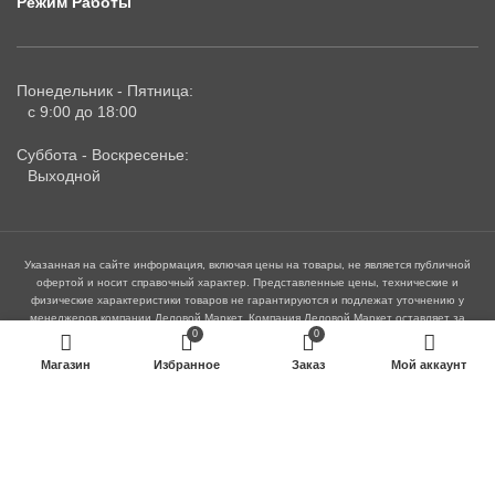
Режим Работы
Понедельник - Пятница:
с 9:00 до 18:00
Суббота - Воскресенье:
Выходной
Указанная на сайте информация, включая цены на товары, не является публичной
офертой и носит справочный характер. Представленные цены, технические и
физические характеристики товаров не гарантируются и подлежат уточнению у
менеджеров компании Деловой Маркет. Компания Деловой Маркет оставляет за
0
0
собой право изменять указанные цены, технические и физические характеристики,
представленные на сайте, без предварительного оповещения посетителей сайта.
Магазин
Избранное
Заказ
Мой аккаунт
Персональные данные посетителей сайта обрабатываются в соответствии с
правилами и целями, указанными в "Положении о конфиденциальности". Находясь
на сайте посетитель автоматически принимает его правила и политику
конфиденциальности, в противном случае пользователю необходимо покинуть сайт.