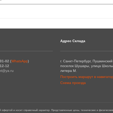
Адрес Склада
01-02
(
WhatsApp
)
г. Санкт-Петербург, Пушкинский
12-12
поселок Шушары, улица Школьн
et@ya.ru
литера М.
Построить маршрут в навигато
Схема проезда
ой офертой и носит справочный характер. Представленные цены, технические и физически