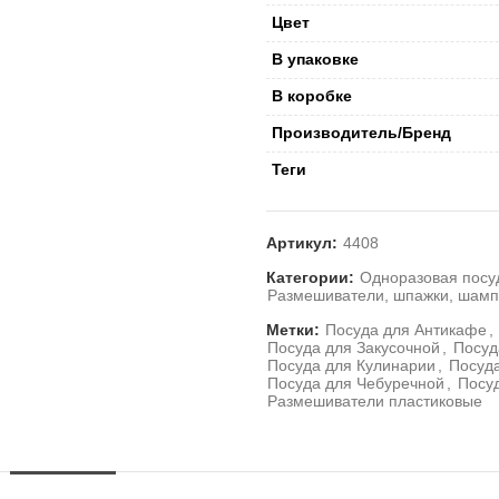
Цвет
В упаковке
В коробке
Производитель/Бренд
Теги
Артикул:
4408
Категории:
Одноразовая посу
Размешиватели, шпажки, шам
Метки:
Посуда для Антикафе
,
Посуда для Закусочной
,
Посуд
Посуда для Кулинарии
,
Посуд
Посуда для Чебуречной
,
Посу
Размешиватели пластиковые