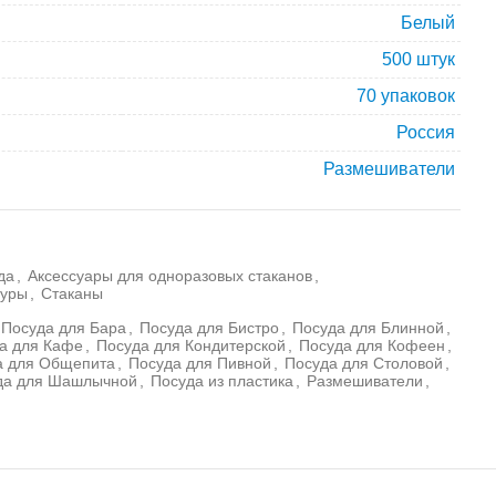
Белый
500 штук
70 упаковок
Россия
Размешиватели
да
,
Аксессуары для одноразовых стаканов
,
пуры
,
Стаканы
Посуда для Бара
,
Посуда для Бистро
,
Посуда для Блинной
,
а для Кафе
,
Посуда для Кондитерской
,
Посуда для Кофеен
,
а для Общепита
,
Посуда для Пивной
,
Посуда для Столовой
,
да для Шашлычной
,
Посуда из пластика
,
Размешиватели
,