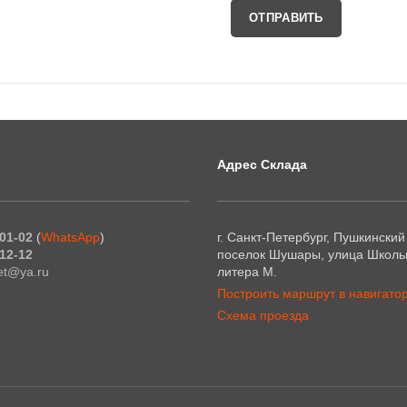
Адрес Склада
01-02
(
WhatsApp
)
г. Санкт-Петербург, Пушкинский
12-12
поселок Шушары, улица Школьн
et@ya.ru
литера М.
Построить маршрут в навигато
Схема проезда