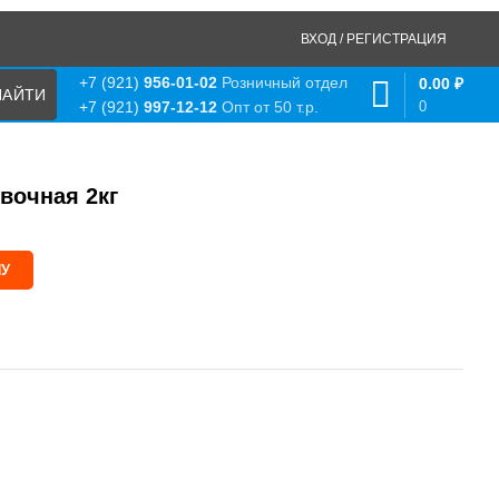
ВХОД / РЕГИСТРАЦИЯ
+7 (921)
956-01-02
Розничный отдел
0.00
₽
0
+7 (921)
997-12-12
Опт от 50 т.р.
вочная 2кг
НУ