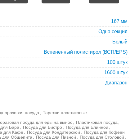
167 мм
Одна секция
Белый
Вспененный полистирол (ВСП/EPS)
100 штук
1600 штук
Диапазон
дноразовая посуда
,
Тарелки пластиковые
оразовая посуда для еды на вынос
,
Пластиковая посуда
,
 для Бара
,
Посуда для Бистро
,
Посуда для Блинной
,
а для Кафе
,
Посуда для Кондитерской
,
Посуда для Кофеен
,
а для Общепита
,
Посуда для Пивной
,
Посуда для Столовой
,