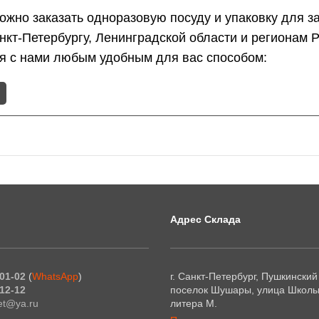
жно заказать одноразовую посуду и упаковку для з
анкт-Петербургу, Ленинградской области и регионам
ся с нами любым удобным для вас способом:
Адрес Склада
01-02
(
WhatsApp
)
г. Санкт-Петербург, Пушкинский
12-12
поселок Шушары, улица Школьн
et@ya.ru
литера М.