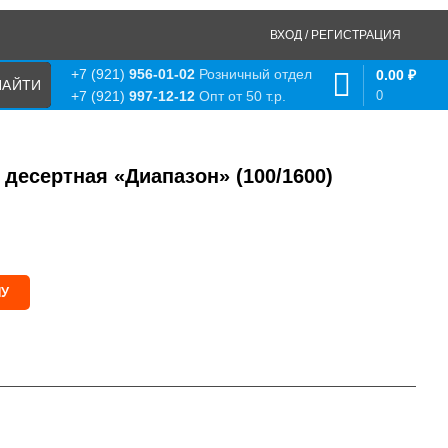
ВХОД / РЕГИСТРАЦИЯ
+7 (921)
956-01-02
Розничный отдел
0.00
₽
0
+7 (921)
997-12-12
Опт от 50 т.р.
 десертная «Диапазон» (100/1600)
НУ